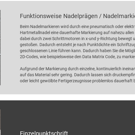
Funktionsweise Nadelprägen / Nadelmarki
Beim Nadelmarkieren wird durch eine pneumatisch oder elektri
Hartmetallnadel eine dauerhafte Markierung auf nahezu allen M
dabei durch zwei Schrittmotoren in x-und y-Richtung bewegt 
gestoßen. Dadurch entsteht je nach Punktdichte ein Schriftzug
geschlossenen Linie führen kann. Dadurch haben Sie die Möglic
2D-Codes, wie beispielsweise den Data Matrix Code, zu markie
Aufgrund der Markierung durch einzelne, kontinuierlich ineinan
auf das Material sehr gering. Dadurch lassen sich druckempfi
oder leicht gewölbte Fertigerzeugnisse problemlos dauerhaft b
Einzelpunktschrift