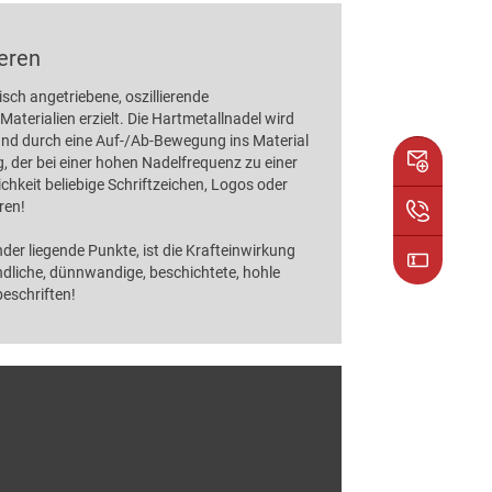
eren
sch angetriebene, oszillierende
aterialien erzielt. Die Hartmetallnadel wird
und durch eine Auf-/Ab-Bewegung ins Material
, der bei einer hohen Nadelfrequenz zu einer
hkeit beliebige Schriftzeichen, Logos oder
ren!
der liegende Punkte, ist die Krafteinwirkung
ndliche, dünnwandige, beschichtete, hohle
eschriften!