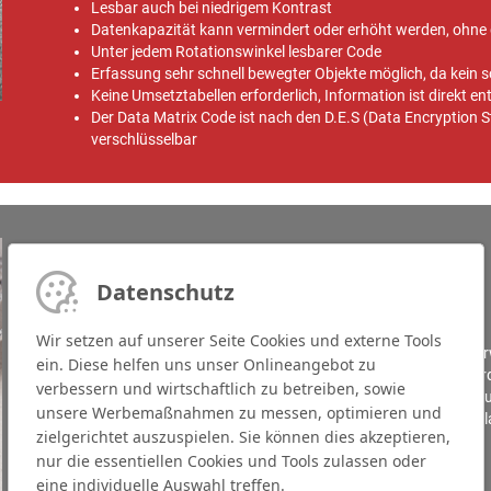
Lesbar auch bei niedrigem Kontrast
Datenkapazität kann vermindert oder erhöht werden, ohne 
Unter jedem Rotationswinkel lesbarer Code
Erfassung sehr schnell bewegter Objekte möglich, da kein s
Keine Umsetztabellen erforderlich, Information ist direkt en
Der Data Matrix Code ist nach den D.E.S (Data Encryption 
verschlüsselbar
Datenschutz
Logo Markierung
Wir setzen auf unserer Seite Cookies und externe Tools
Ein ansprechendes Logo bleibt in Erinnerung und verknüpft 
ein. Diese helfen uns unser Onlineangebot zu
Unternehmen. Auch in der metallverarbeitenden Industrie wer
verbessern und wirtschaftlich zu betreiben, sowie
MARKATOR bietet die Möglichkeit, individuelle Kundenlogos zu
unsere Werbemaßnahmen zu messen, optimieren und
markieren. Mit Hilfe einer eigens entwickelten Logo-Software
zielgerichtet auszuspielen. Sie können dies akzeptieren,
passend erstellen.
nur die essentiellen Cookies und Tools zulassen oder
eine individuelle Auswahl treffen.