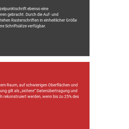
zelpunktschrift ebenso eine
eren gebracht. Durch die Auf- und
hen Rasterschriften in einheitlicher Größe
ere Schriftsätze verfügbar.
chtem Raum, auf schwierigen Oberflächen und
ung gilt als „sichere“ Datenübertragung und
h rekonstruiert werden, wenn bis zu 25% des